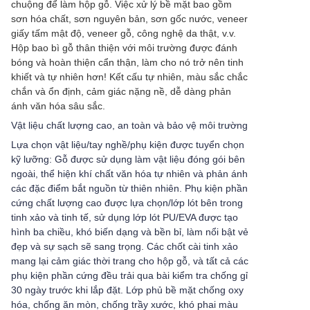
chuộng để làm hộp gỗ. Việc xử lý bề mặt bao gồm
sơn hóa chất, sơn nguyên bản, sơn gốc nước, veneer
giấy tấm mật độ, veneer gỗ, công nghệ da thật, v.v.
Hộp bao bì gỗ thân thiện với môi trường được đánh
bóng và hoàn thiện cẩn thận, làm cho nó trở nên tinh
khiết và tự nhiên hơn! Kết cấu tự nhiên, màu sắc chắc
chắn và ổn định, cảm giác nặng nề, dễ dàng phản
ánh văn hóa sâu sắc.
Vật liệu chất lượng cao, an toàn và bảo vệ môi trường
Lựa chọn vật liệu/tay nghề/phụ kiện được tuyển chọn
kỹ lưỡng: Gỗ được sử dụng làm vật liệu đóng gói bên
ngoài, thể hiện khí chất văn hóa tự nhiên và phản ánh
các đặc điểm bắt nguồn từ thiên nhiên. Phụ kiện phần
cứng chất lượng cao được lựa chọn/lớp lót bên trong
tinh xảo và tinh tế, sử dụng lớp lót PU/EVA được tạo
hình ba chiều, khó biến dạng và bền bỉ, làm nổi bật vẻ
đẹp và sự sạch sẽ sang trọng. Các chốt cài tinh xảo
mang lại cảm giác thời trang cho hộp gỗ, và tất cả các
phụ kiện phần cứng đều trải qua bài kiểm tra chống gỉ
30 ngày trước khi lắp đặt. Lớp phủ bề mặt chống oxy
hóa, chống ăn mòn, chống trầy xước, khó phai màu