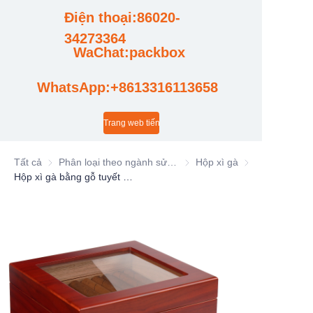
Điện thoại:86020-
Trường hợp
34273364
WaChat:packbox
Tin tức
WhatsApp:+8613316113658
Cập nhật video nhà máy
Trang web tiếng Trung
Tất cả
Phân loại theo ngành sử dụng
Phân loại theo ngành sử dụng
Hộp xì gà
Hộp xì gà
Hộp xì gà bằng gỗ tuyết tùng, hộp xì gà, tủ xì gà, hộp gỗ xì gà, hộp thuốc lá