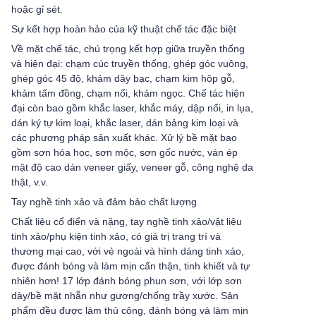
hoặc gỉ sét.
Sự kết hợp hoàn hảo của kỹ thuật chế tác đặc biệt
Về mặt chế tác, chú trọng kết hợp giữa truyền thống
và hiện đại: chạm cúc truyền thống, ghép góc vuông,
ghép góc 45 độ, khảm dây bạc, chạm kim hộp gỗ,
khảm tấm đồng, chạm nổi, khảm ngọc. Chế tác hiện
đại còn bao gồm khắc laser, khắc máy, dập nổi, in lụa,
dán ký tự kim loại, khắc laser, dán bảng kim loại và
các phương pháp sản xuất khác. Xử lý bề mặt bao
gồm sơn hóa học, sơn mộc, sơn gốc nước, ván ép
mật độ cao dán veneer giấy, veneer gỗ, công nghệ da
thật, v.v.
Tay nghề tinh xảo và đảm bảo chất lượng
Chất liệu cổ điển và nặng, tay nghề tinh xảo/vật liệu
tinh xảo/phụ kiện tinh xảo, có giá trị trang trí và
thương mại cao, với vẻ ngoài và hình dáng tinh xảo,
được đánh bóng và làm mịn cẩn thận, tinh khiết và tự
nhiên hơn! 17 lớp đánh bóng phun sơn, với lớp sơn
dày/bề mặt nhẵn như gương/chống trầy xước. Sản
phẩm đều được làm thủ công, đánh bóng và làm mịn