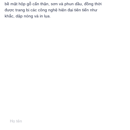
bề mặt hộp gỗ cẩn thận, sơn và phun dầu, đồng thời
được trang bị các công nghệ hiện đại tiên tiến như
khắc, dập nóng và in lụa.
Để lại thông tin của
bạn và
chúng tôi sẽ liên hệ
với bạn.
Họ tên