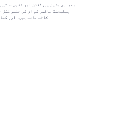
معیاری مشین پروڈکشن اور نفیس دستی پ
پیکیجنگ باکسز کو ان کی حتمی شکل ح
کاٹے جاتے ہیں، اور کنار