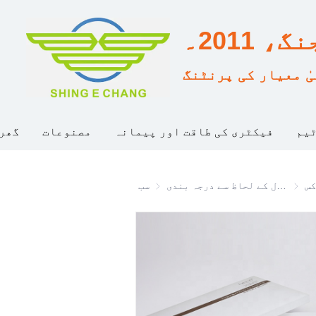
2011۔
ٰ معیار کی پرنٹنگ
ٹیم
فیکٹری کی طاقت اور پیمانہ
مصنوعات
گھر
کس
 بندی
صنعتی استعمال کے لحاظ سے درجہ بندی
سب