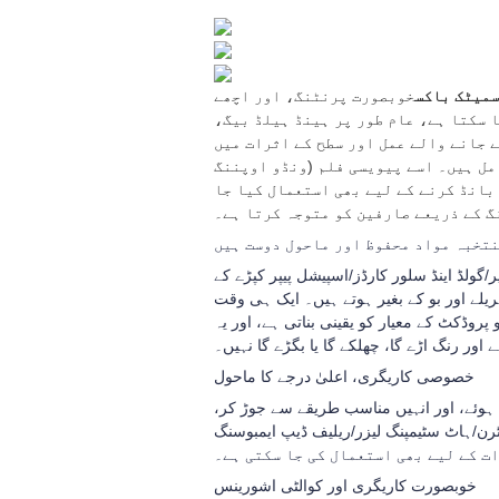
میٹک باکس
خوبصورت پرنٹنگ، اور اچھے
 سکتا ہے، عام طور پر ہینڈ ہیلڈ بیگ،
 جانے والے عمل اور سطح کے اثرات میں
مل ہیں۔ اسے پیویسی فلم (ونڈو اوپننگ
بانڈ کرنے کے لیے بھی استعمال کیا جا
گ کے ذریعے صارفین کو متوجہ کرتا ہے۔
تخبہ مواد محفوظ اور ماحول دوست ہیں
ر/گولڈ اینڈ سلور کارڈز/اسپیشل پیپر کپڑے کے
ریلے اور بو کے بغیر ہوتے ہیں۔ ایک ہی وقت
روڈکٹ کے معیار کو یقینی بناتی ہے، اور یہ
اور رنگ اڑے گا، چھلکے گا یا بگڑے گا نہیں۔
خصوصی کاریگری، اعلیٰ درجے کا ماحول
وئے، اور انہیں مناسب طریقے سے جوڑ کر،
ف ڈیپ ایمبوسنگ/UV گلاس آئل وغیرہ کی پرنٹنگ، نہ صرف روشن
ت کے لیے بھی استعمال کی جا سکتی ہے۔
خوبصورت کاریگری اور کوالٹی اشورینس