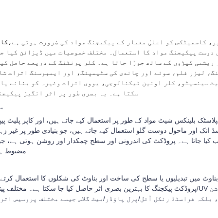
ر، کاسمیٹکس کو اعلیٰ معیار کے پیکیجنگ مواد کی ضرورت ہوتی ہے،
کاس
 دوست پیکیجنگ مواد کا استعمال۔ مختلف خصوصیات میں ڈیزائن کیا جا
ریشمی کپڑوں کے ساتھ جوڑا جاتا ہے۔ کلر پرنٹنگ کے ذریعے حاصل کیے
نگ، لیزر فلم، سونے اور چاندی کی سٹیمپنگ، اور ایمبوسنگ اثرات شا
ہیٹ سینسیٹو، کلر اونین ٹیکنالوجی، یووی اثرات وغیرہ کو بنانے یا 
سکتا ہے۔ یہ بصری طور پر اثر انگیز پیکیجن
من
ز/پلاسٹک بلینکس شیٹ مواد کے طور پر استعمال کیے جاتے ہیں، اور کاپر پلیٹ پیپ
سڈ انک اور ماحول دوست گلو استعمال کیے جاتے ہیں، جو بنیادی طور پر غیر زہ
اب کیا جاتا ہے۔ پروڈکٹ کی اندرونی اور سطح چمکدار اور روشن ہوتی ہے، جو پ
مضبوط ہے 
وٹ میں تبدیلیوں یا سطح کی ساخت اور بناوٹ کی شکلوں کا استعمال کرتے ہ
پروڈکٹ پیکجنگ کا بہترین بصری اثر حاصل کیا جا سکتا ہے۔ مختلف پیٹرن/ہاٹ سٹیمپنگ لیزر/ریلی
 بلکہ فراسٹڈ رنکل آئل/پرل پاؤڈر/میٹ گلاس جیسے مختلف پروسیس اثرا