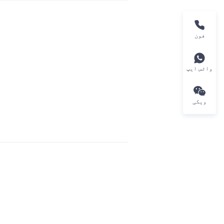
فون
واٹس ایپ
ویکی