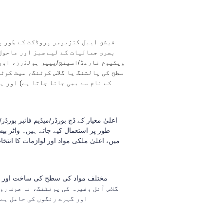
فیشن ایبل کنزیومر پروڈکٹ کے طور پ
بصری جمالیات کے لیے سبز اور ماحول
ویکیوم فارمڈ/اسپنج/پیپر ہولڈرز، اور 
سطح کی پالشنگ یا گلاس کوٹنگ، میٹ کوٹ
کے نام سے بھی جانا جاتا ہے) اور 
اعلیٰ معیار کے ڈچ بورڈز/میڈیم فائبر بورڈ
طور پر استعمال کیے جاتے ہیں۔ واٹر بی
میں، اعلیٰ ملکی مواد اور لوازمات کا انتخ
مختلف مواد کی سطح کی ساخت اور بنا
اور گہرے رنگوں کی حامل ہے،