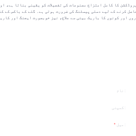
روڈکشن کا کامل امتزاج مصنوعات کی تفصیلات کو یقینی بناتا ہے، او
اصل کرنے کے لیے دستی پیسٹنگ کی ضرورت ہوتی ہے۔ گتے کے باکس کے کن
وں اور کونوں کا باریک بینی سے علاج، نیز خوبصورت ایجنگ اور کاری
نام
کمپنی
اپنی معلوما
ہم آپ سے را
میل