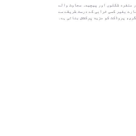
ر منفرد شکلوں اور پیچیدہ سجاوٹ والے
ارے بغیر کسی خرابی کے درست طریقے سے
گری، پروڈکٹ کو مزید پرکشش بناتی ہے۔
ت چھوڑیں اور
بطہ کریں گے۔