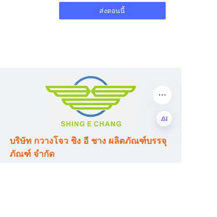
ส่งตอนนี้
บริษัท กวางโจว ชิง อี ชาง ผลิตภัณฑ์บรรจุ
TH
ภัณฑ์ จำกัด
ที่อยู่: เลขที่ 320 ถนนชินาน, ตำบลดงชง,
เขตหนานซา, เมืองกวางโจว, มณฑล
กวางตุ้ง, ประเทศจีน