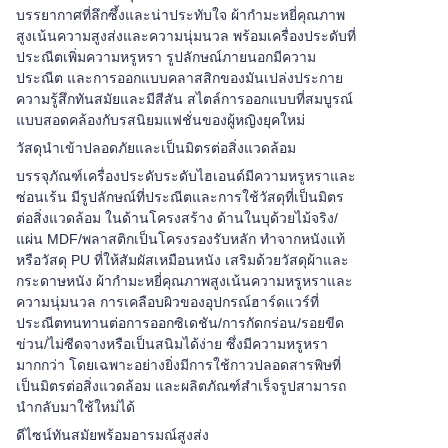
บรรยากาศที่ลึกซึ้งและน่าประทับใจ ผ้ากำมะหยี่คุณภาพ
สูงเน้นความสูงส่งและความนุ่มนวล พร้อมเครื่องประดับที่
ประณีตเพิ่มความหรูหรา รูปลักษณ์ภายนอกมีความ
ประณีต และการออกแบบคลาสสิกของมันเปล่งประกาย
ความรู้สึกทันสมัยและมีสีสัน สไตล์การออกแบบที่สมบูรณ์
แบบสอดคล้องกับรสนิยมแฟชั่นของผู้หญิงยุคใหม่
วัสดุนำเข้าปลอดภัยและเป็นมิตรต่อสิ่งแวดล้อม
บรรจุภัณฑ์เครื่องประดับระดับไฮเอนด์มีความหรูหราและ
ซ่อนเร้น มีรูปลักษณ์ที่ประณีตและการใช้วัสดุที่เป็นมิตร
ต่อสิ่งแวดล้อม ในด้านโครงสร้าง ด้านในบุด้วยไม้จริง/
แผ่น MDF/พลาสติกเป็นโครงรองรับหลัก ทำจากหนังแท้
หรือวัสดุ PU ที่ให้สัมผัสเหมือนหนัง เสริมด้วยวัสดุผ้าและ
กระดาษหนัง ผ้ากำมะหยี่คุณภาพสูงเน้นความหรูหราและ
ความนุ่มนวล การเคลือบผิวของอุปกรณ์ฮาร์ดแวร์ที่
ประณีตทนทานต่อการออกซิเดชัน/การกัดกร่อน/รอยขีด
ข่วน/ไม่ซีดจางหรือเป็นสนิมได้ง่าย ซึ่งมีความหรูหรา
มากกว่า โดยเฉพาะอย่างยิ่งมีการใช้กาวปลอดสารพิษที่
เป็นมิตรต่อสิ่งแวดล้อม และผลิตภัณฑ์สำเร็จรูปสามารถ
นำกลับมาใช้ใหม่ได้
ดีไซน์ทันสมัยพร้อมอารมณ์สูงส่ง