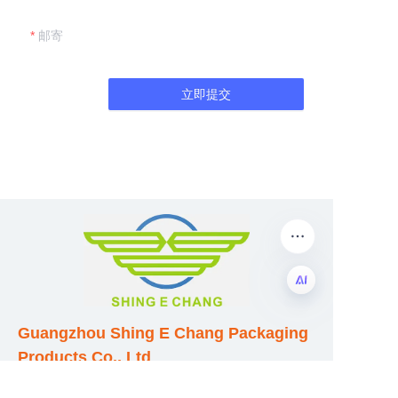
邮寄
立即提交
PO
Guangzhou Shing E Chang Packaging
Products Co., Ltd