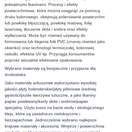
jedwabnymi tkaninami. Procesy i efekty
powierzchniowe, które można osiągnąć za pomocą
druku kolorowego, obejmują polerowanie powierzchni
lub powłokę błyszczącą, powłokę matową, folię
laserową, tłoczenie złota i srebra oraz efekty
wytłaczania. Może być również używany do
formowania lub klejenia folii PVC (znanej również jako
okienko) oraz technologii termoczułej, kolorowej
cebulki, efektów UV itp. Przyciąga konsumentów
poprzez wizualnie efektowne opakowania.
Wybrane materiały są bezpieczne i przyjazne dla
środowiska
Jako materiały arkuszowe wykorzystano wysokiej
jakości płyty holenderskie/płyty pilśniowe średniej
gęstości/puste tworzywa sztuczne, a jako tkaniny
papier powlekany/karty złote i srebrne/papier
specjalny. Użyto tuszu na bazie wody i ekologicznego
kleju, które są zasadniczo nietoksyczne i
bezzapachowe. Jednocześnie wybrano najlepsze
krajowe materiały i akcesoria. Wnętrze i powierzchnia