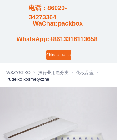
电话：86020-
Przypadki
34273364
WaChat:packbox
Aktualności
WhatsApp:+8613316113658
Aktualizacje wideo fabryki
Chinese website
WSZYSTKO
按行业用途分类
按行业用途分类
化妆品盒
化妆品盒
Pudełko kosmetyczne