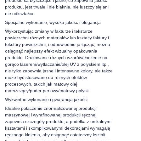
produktu są błyszczące i jasne, co zapewnia jakość
produktu, jest trwałe i nie blaknie, nie łuszczy się ani
nie odkształca.
Specjalne wykonanie, wysoka jakość i elegancja
Wykorzystując zmiany w fakturze i teksturze
powierzchni różnych materiałów lub kształty faktury i
tekstury powierzchni, i odpowiednio je łącząc, można
osiągnąć najlepszy efekt wizualny opakowania
produktu. Drukowanie różnych wzorów/tłoczenie na
gorąco laserem/wytłaczanie/olej UV z połyskiem itp.,
nie tylko zapewnia jasne i intensywne kolory, ale także
może być stosowane do różnych efektów
procesowych, takich jak matowy olej
marszczący/puder perłowy/matowy połysk.
Wykwintne wykonanie i gwarancja jakości
Idealne połączenie znormalizowanej produkcji
maszynowej i wyrafinowanej produkcji ręcznej
zapewnia szczegóły produktu, a pudełka z unikalnymi
kształtami i skomplikowanymi dekoracjami wymagają
ręcznego klejenia, aby osiągnąć ostateczny kształt.