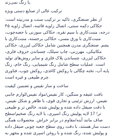
یا زنگ نمی‌زند.
ترکیب عالی از صنایع دستی ویژه
از نظر صنعتگری، تاکید بر ترکیب سنت و مدرنیته است:
حکاکی دکمه سنتی، اتصال زاویه قائمه، اتصال زاویه ۴۵
درجه، منبت‌کاری با سیم نقره، حکاکی سوزنی با جعبه‌چوب،
منبت‌کاری با ورق مسی، حکاکی برجسته، منبت‌کاری با
یشم. صنعتگری مدرن همچنین شامل حکاکی لیزری، حکاکی
مکانیکی، مهرزنی، چاپ سیلک، چسباندن حروف فلزی،
حکاکی لیزری، چسباندن پلاک فلزی و سایر روش‌های تولید
است. عملیات سطح شامل رنگ شیمیایی، رنگ خام، رنگ
پایه آب، تخته چگالی با روکش کاغذی، روکش چوب، فناوری
چرم طبیعی و غیره است.
ساخت و ساز نفیس و تضمین کیفیت
بافت عتیقه و سنگین، کار نفیس/مواد نفیس/لوازم جانبی
نفیس، ارزش تزئینی و تجاری قوی، با ظاهر و شکل نفیس،
با دقت صیقل داده شده و پولیش شده، خالص تر و طبیعی
تر! 17 لایه پولیش رنگ اسپری، با لایه رنگ ضخیم/سطح
صاف مانند آینه/مقاوم در برابر خراش. محصولات همگی
دست ساز هستند، با دقت روی سطح جعبه چوبی صیقل داده
و پولیش شده، رنگ شده و با روغن اسپری شده و مجهز به