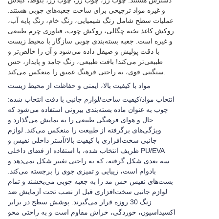
دسترس هستند: چوب رز، چوب رز، چوب رز، بلوط، گیلاس
و غیره مواد ترجیحی برای ساخت جعبه‌های چوبی هستند.
عملیات سطح شامل رنگ شیمیایی، رنگ خام، رنگ پایه آب،
روکش کاغذ تخته چگالی، روکش چوب، فناوری چرم طبیعی
و غیره است. جعبه بسته‌بندی چوبی سازگار با محیط زیست
با دقت پولیش و صیقل داده می‌شود و آن را خالص‌تر و
طبیعی‌تر می‌کند! بافت طبیعی، رنگ جامد و پایدار، حس
سنگینی قوی، به راحتی فرهنگ عمیق را منعکس می‌کند.
مواد با کیفیت بالا، ایمنی و حفاظت از محیط زیست
انتخاب مواد/کیفیت ساخت/لوازم جانبی با دقت انتخاب شده:
چوب به عنوان ماده بسته‌بندی بیرونی استفاده می‌شود که
حال و هوای فرهنگی طبیعی را به نمایش می‌گذارد و
ویژگی‌های برگرفته از طبیعت را منعکس می‌کند. لوازم
جانبی سخت‌افزاری با کیفیت بالا/آستر داخلی نفیس و
ظریف انتخاب شده، با استفاده از فضای داخلی PU/EVA
سه بعدی شکل گرفته، که به راحتی تغییر شکل نمی‌دهد و
بادوام است، زیبایی و تمیزی جوی را برجسته می‌کند.
بست‌های نفیس حس مد را به جعبه چوبی می‌بخشند و تمام
لوازم جانبی سخت‌افزاری قبل از نصب تحت آزمایش ضد
زنگ 30 روزه قرار می‌گیرند. پوشش سطح در برابر
اکسیداسیون، خوردگی، خراش مقاوم است و به راحتی محو